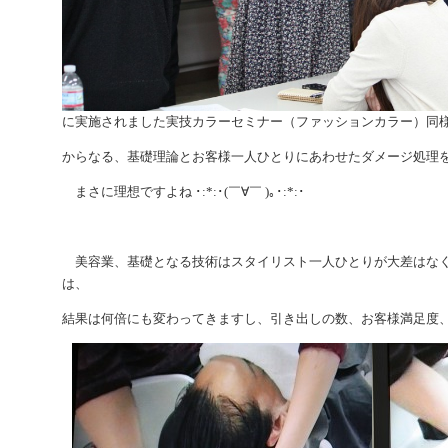
に実施されました実技カラーセミナー（ファッションカラー）同
からなる、基礎理論とお客様一人ひとりにあわせたダメージ処理
まさに理想ですよね ･:*:･(￣∀￣ )｡･:*:･
美容業、基礎となる技術はスタイリスト一人ひとりが大差はなく
は、
結果は何倍にも変わってきますし、引き出しの数、お客様満足度